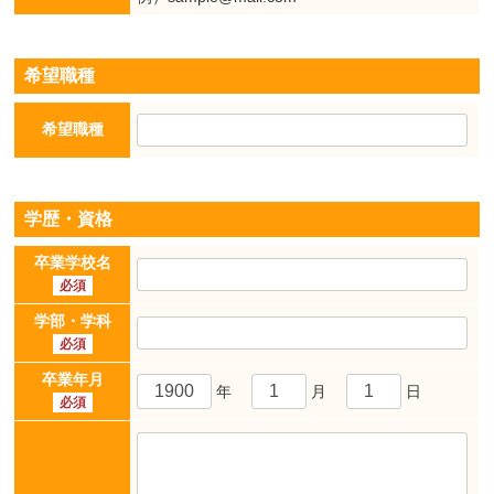
希望職種
希望職種
学歴・資格
卒業学校名
必須
学部・学科
必須
卒業年月
年
月
日
必須