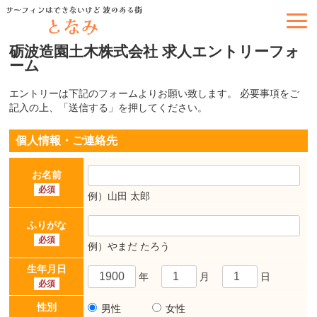
砺波造園土木株式会社 求人エントリーフォ
ーム
エントリーは下記のフォームよりお願い致します。 必要事項をご
記入の上、「送信する
」を押してください。
個人情報・ご連絡先
お名前
必須
例）山田 太郎
ふりがな
必須
例）やまだ たろう
生年月日
年
月
日
必須
性別
男性
女性