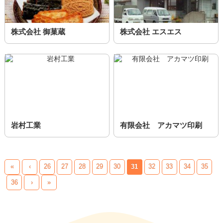
株式会社 御菓蔵
株式会社 エスエス
岩村工業
有限会社 アカマツ印刷
«
‹
26
27
28
29
30
31
32
33
34
35
36
›
»