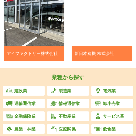
アイファクトリー株式会社
新日本建機 株式会社
業種から探す
建設業
製造業
電気業
運輸通信業
情報通信業
卸小売業
金融保険業
不動産業
サービス業
農業・林業
医療関係
飲食業