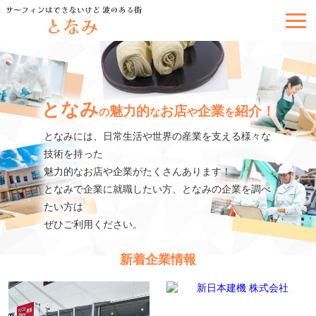
となみ
魅力的
お店
企業
紹介！
の
な
や
を
となみには、日常生活や世界の産業を支える様々な
技術を持った
魅力的なお店や企業がたくさんあります！
となみで企業に就職したい方、となみの企業を調べ
たい方は
ぜひご利用ください。
新着企業情報