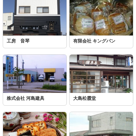
工房 音琴
有限会社 キングパン
株式会社 河島建具
大島松霞堂