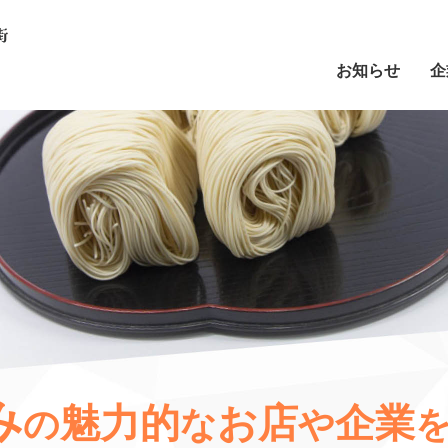
お知らせ
企
み
魅力的
お店
企業
の
な
や