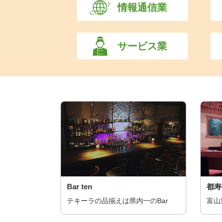
情報通信業
サービス業
Bar ten
都寿
テキーラの品揃えは県内一のBar
富山