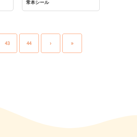
常本シール
43
44
›
»