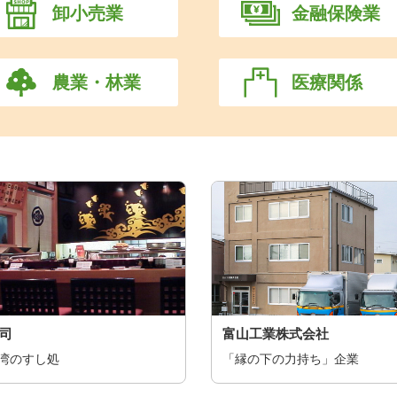
卸小売業
金融保険業
農業・林業
医療関係
司
富山工業株式会社
湾のすし処
「縁の下の力持ち」企業