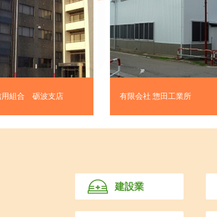
限会社 惣田工業所
アイファクトリー株式
建設業