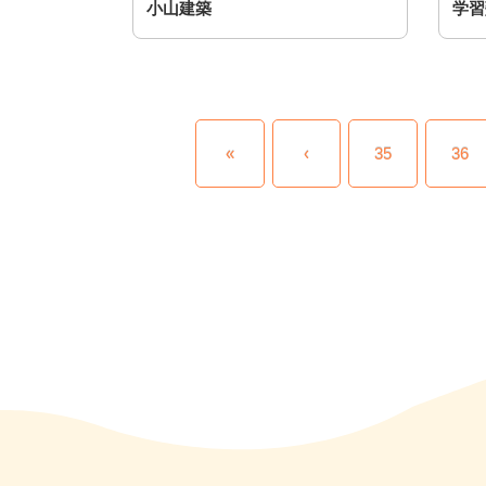
小山建築
学習
«
‹
35
36