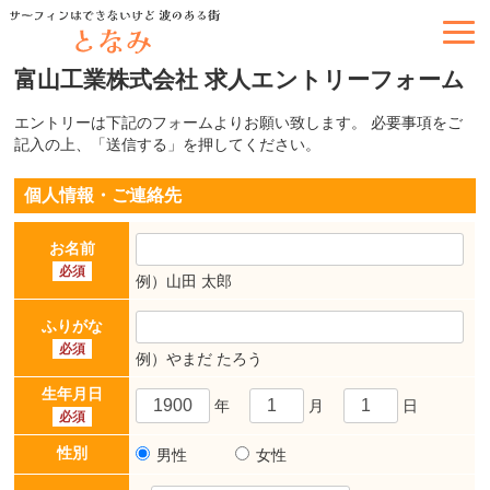
富山工業株式会社 求人エントリーフォーム
エントリーは下記のフォームよりお願い致します。 必要事項をご
記入の上、「送信する
」を押してください。
個人情報・ご連絡先
お名前
必須
例）山田 太郎
ふりがな
必須
例）やまだ たろう
生年月日
年
月
日
必須
性別
男性
女性