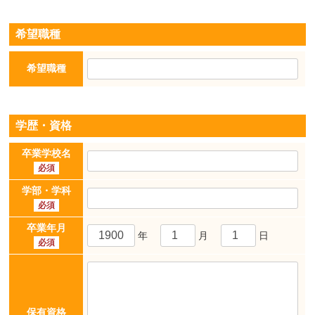
希望職種
希望職種
学歴・資格
卒業学校名
必須
学部・学科
必須
卒業年月
年
月
日
必須
保有資格