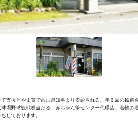
育て支援とやま賞で富山県知事より表彰される。年６回の抽選
武球場野球観戦券当たる。赤ちゃん筆センター代理店。着物の
待ちしております。