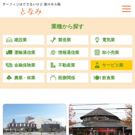
業種から探す
建設業
製造業
電気業
運輸通信業
情報通信業
卸小売業
金融保険業
不動産業
サービス業
農業・林業
医療関係
飲食業