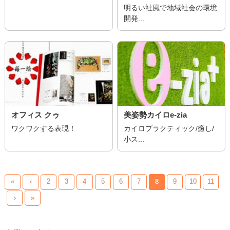
明るい社風で地域社会の環境
開発...
オフィス クゥ
美姿勢カイロe-zia
ワクワクする表現！
カイロプラクティック/癒し/
小ス...
«
‹
2
3
4
5
6
7
8
9
10
11
›
»